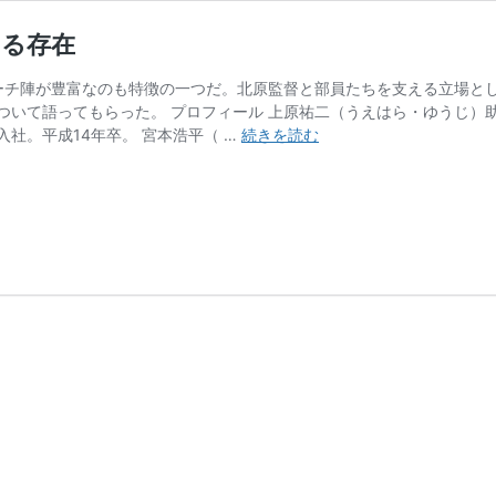
える存在
中央大学はコーチ陣が豊富なのも特徴の一つだ。北原監督と部員たちを支える
ついて語ってもらった。 プロフィール 上原祐二（うえはら・ゆうじ）
中
社。平成14年卒。 宮本浩平（ …
続きを読む
央
大
学
剣
道
部
コ
ー
チ。
監
督
と
部
員
を