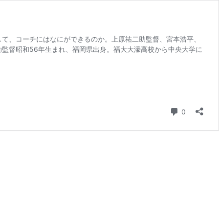
立場として、コーチにはなにができるのか。上原祐二助監督、宮本浩平、
助監督昭和56年生まれ、福岡県出身。福大大濠高校から中央大学に
コメント
0