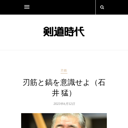
刃筋
刃筋と鎬を意識せよ（石
井 猛）
2023年6月12日