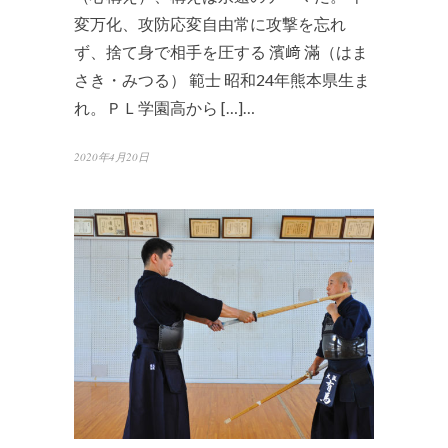
変万化、攻防応変自由常に攻撃を忘れ
ず、捨て身で相手を圧する 濱﨑 滿（はま
さき・みつる） 範士 昭和24年熊本県生ま
れ。ＰＬ学園高から […]…
2020年4月20日