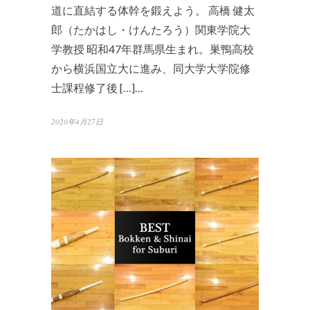
道に直結する体幹を鍛えよう。 高橋 健太
郎（たかはし・けんたろう）関東学院大
学教授 昭和47年群馬県生まれ。巣鴨高校
から横浜国立大に進み、同大学大学院修
士課程修了後 […]…
2020年4月27日