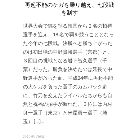
再起不能のケガを乗り越え、七段戦
を制す
世界大会で鎬を削る韓国から２名の招待
選手を迎え、18 名で覇を競うこととなっ
た今年の七段戦。決勝へと勝ち上がった
のは初出場の中野貴裕選手（京都）と、
３回目の挑戦となる岩下智久選手（千
葉）だった。勝負を決めたのは延長で中
野選手が放った面。平成24年に再起不能
の大ケガを負った選手のカムバック劇
に、竹刀を交えたライバルたちからも自
然と祝福の拍手が漏れた。３位には内村
良一選手（東京）と米屋勇一選手（埼
玉） […]…
2020年4月6日