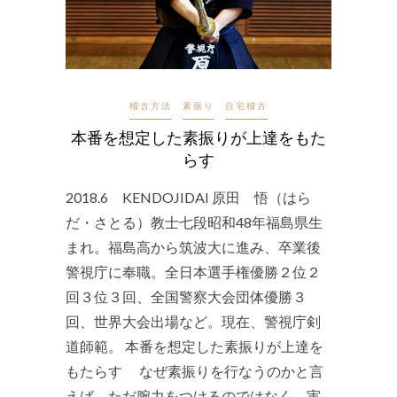
稽古方法
素振り
自宅稽古
本番を想定した素振りが上達をもた
らす
2018.6 KENDOJIDAI 原田 悟（はら
だ・さとる）教士七段昭和48年福島県生
まれ。福島高から筑波大に進み、卒業後
警視庁に奉職。全日本選手権優勝２位２
回３位３回、全国警察大会団体優勝３
回、世界大会出場など。現在、警視庁剣
道師範。 本番を想定した素振りが上達を
もたらす なぜ素振りを行なうのかと言
えば、ただ腕力をつけるのではなく、実