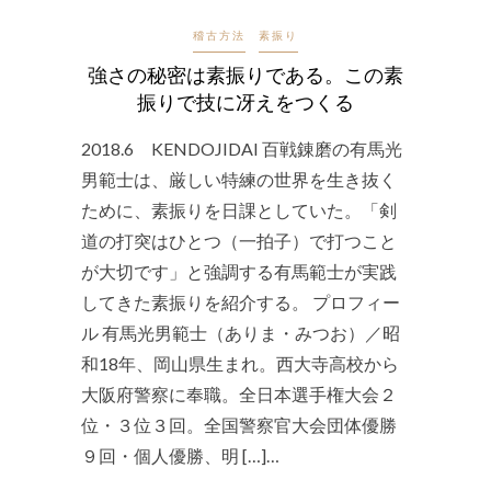
稽古方法
素振り
強さの秘密は素振りである。この素
振りで技に冴えをつくる
2018.6 KENDOJIDAI 百戦錬磨の有馬光
男範士は、厳しい特練の世界を生き抜く
ために、素振りを日課としていた。「剣
道の打突はひとつ（一拍子）で打つこと
が大切です」と強調する有馬範士が実践
してきた素振りを紹介する。 プロフィー
ル 有馬光男範士（ありま・みつお）／昭
和18年、岡山県生まれ。西大寺高校から
大阪府警察に奉職。全日本選手権大会２
位・３位３回。全国警察官大会団体優勝
９回・個人優勝、明 […]…