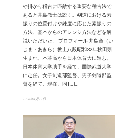
や掛かり稽古に匹敵する重要な稽古法で
あると井島教士は説く。剣道における素
振りの位置付けや錬度に応じた素振りの
方法、基本からのアレンジ方法などを解
説いただいた。 プロフィール 井島章（い
じま・あきら）教士八段昭和32年秋田県
生まれ。本荘高から日本体育大に進む。
日本体育大学助手を経て、国際武道大学
に赴任。女子剣道部監督、男子剣道部監
督を経て、現在、同 […]…
2020年4月22日