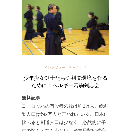
インタビュー
ヨーロッパ
少年少女剣士たちの剣道環境を作る
ために：ベルギー若駒剣志会
無料記事
ヨーロッパの有段者の数は約1万人、総剣
道人口は約2万人と言われている。日本に
比べると剣道人口は少なく、必然的に子
供の数もとても少ない。稽古日数や試合