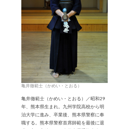
亀井徹範士（かめい・とおる）
亀井徹範士（かめい・とおる）／昭和29
年、熊本県生まれ。九州学院高校から明
治大学に進み、卒業後、熊本県警察に奉
職する。熊本県警察首席師範を最後に退