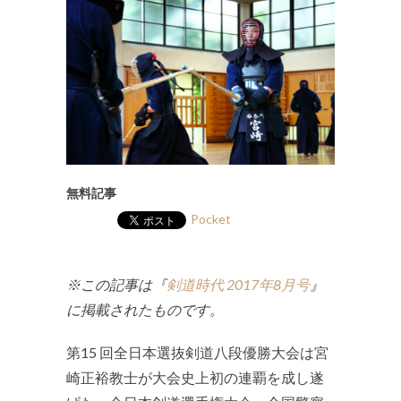
無料記事
Pocket
※この記事は『
剣道時代 2017年8月号
』
に掲載されたものです。
第15 回全日本選抜剣道八段優勝大会は宮
崎正裕教士が大会史上初の連覇を成し遂