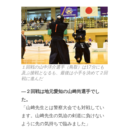
１回戦の山中洋介選手（鳥取）は17分にも
及ぶ接戦となるも、最後は小手を決めて２回
戦に進んだ
―２回戦は地元愛知の山﨑尚選手でし
た。
「山﨑先生とは警察大会でも対戦してい
ます。山﨑先生の気迫の剣道に負けない
ように先の気持ちで臨みました」