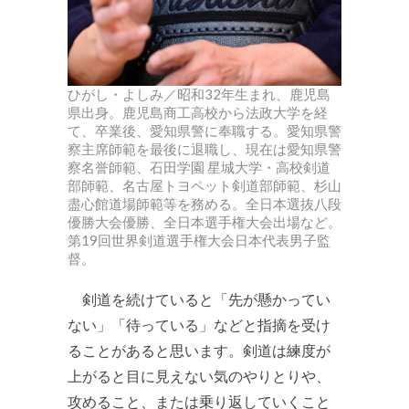
ひがし・よしみ／昭和32年生まれ、鹿児島
県出身。鹿児島商工高校から法政大学を経
て、卒業後、愛知県警に奉職する。愛知県警
察主席師範を最後に退職し、現在は愛知県警
察名誉師範、石田学園 星城大学・高校剣道
部師範、名古屋トヨペット剣道部師範、杉山
盡心館道場師範等を務める。全日本選抜八段
優勝大会優勝、全日本選手権大会出場など。
第19回世界剣道選手権大会日本代表男子監
督。
剣道を続けていると「先が懸かってい
ない」「待っている」などと指摘を受け
ることがあると思います。剣道は練度が
上がると目に見えない気のやりとりや、
攻めること、または乗り返していくこと