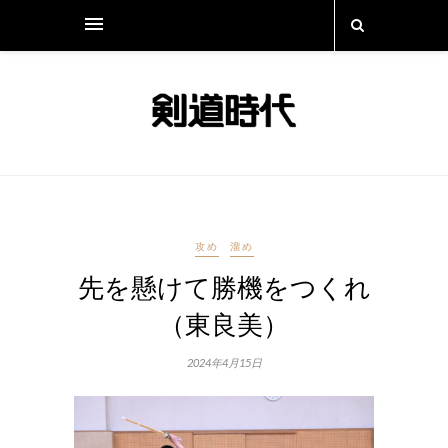
攻め
溜め
先を懸けて勝機をつくれ
（東良美）
2024年4月15日