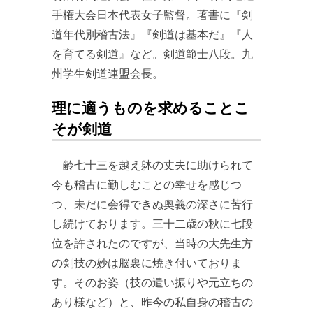
手権大会日本代表女子監督。著書に『剣
道年代別稽古法』『剣道は基本だ』『人
を育てる剣道』など。剣道範士八段。九
州学生剣道連盟会長。
理に適うものを求めることこ
そが剣道
齢七十三を越え躰の丈夫に助けられて
今も稽古に勤しむことの幸せを感じつ
つ、未だに会得できぬ奥義の深さに苦行
し続けております。三十二歳の秋に七段
位を許されたのですが、当時の大先生方
の剣技の妙は脳裏に焼き付いておりま
す。そのお姿（技の遣い振りや元立ちの
あり様など）と、昨今の私自身の稽古の