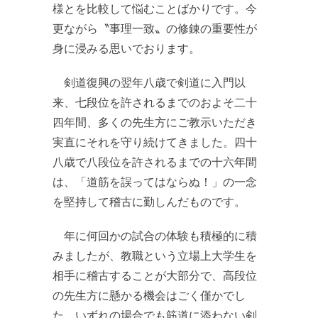
様とを比較して悩むことばかりです。今
更ながら〝事理一致〟の修錬の重要性が
身に浸みる思いでおります。
剣道復興の翌年八歳で剣道に入門以
来、七段位を許されるまでのおよそ二十
四年間、多くの先生方にご教示いただき
実直にそれを守り続けてきました。四十
八歳で八段位を許されるまでの十六年間
は、「道筋を誤ってはならぬ！」の一念
を堅持して稽古に勤しんだものです。
年に何回かの試合の体験も積極的に積
みましたが、教職という立場上大学生を
相手に稽古することが大部分で、高段位
の先生方に懸かる機会はごく僅かでし
た。いずれの場合でも筋道に添わない剣