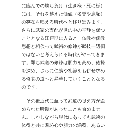
に臨んでの勝ち負け（生き様・死に様）
には、それを越えた価値（名誉や廉恥）
の存在を唱える時代へと移り進みます。
さらに武家の支配が世の中の平静を保つ
こととなる江戸期に入ると、仏教や儒教
思想と相俟って武術の修錬が武技一辺倒
ではないと考えられる時代がやってきま
す。即ち武道の修錬は胆力を高め、徳操
を深め、さらに仁義や礼節をも併せ求め
る修養の道へと昇華していくこととなる
のです。
その後近代に至って武道の捉え方が歪
められた時期があったことも否めませ
ん。しかしながら現代にあっても武術の
体得と共に羞恥心や胆力の涵養、あるい