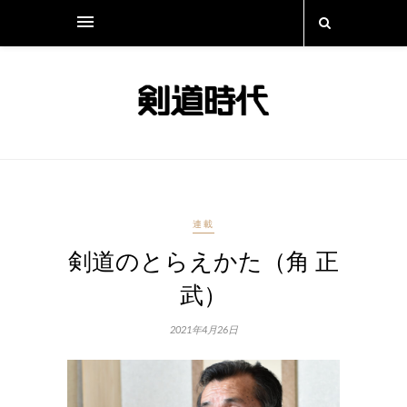
連載
剣道のとらえかた（⻆ 正
武）
2021年4月26日