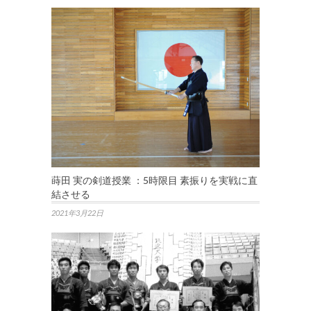
蒔田 実の剣道授業 ：5時限目 素振りを実戦に直
結させる
2021年3月22日