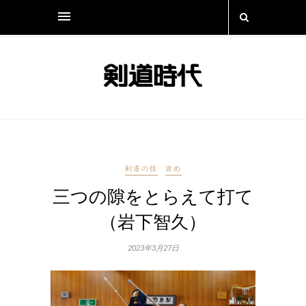
剣道の技
攻め
三つの隙をとらえて打て
（岩下智久）
2023年3月27日