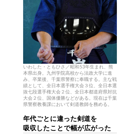
いわした・ともひさ／昭和53年生まれ、熊
本県出身。九州学院高校から法政大学に進
み、卒業後、千葉県警察に奉職する。主な戦
績として、全日本選手権大会３位、全日本選
抜七段選手権大会２位、全日本都道府県対抗
大会２位、国体優勝などがある。現在は千葉
県警察教養課において剣道教師を務める。
年代ごとに違った剣道を
吸収したことで幅が広がった