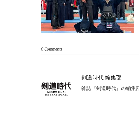
0 Comments
剣道時代 編集部
雑誌『剣道時代』の編集