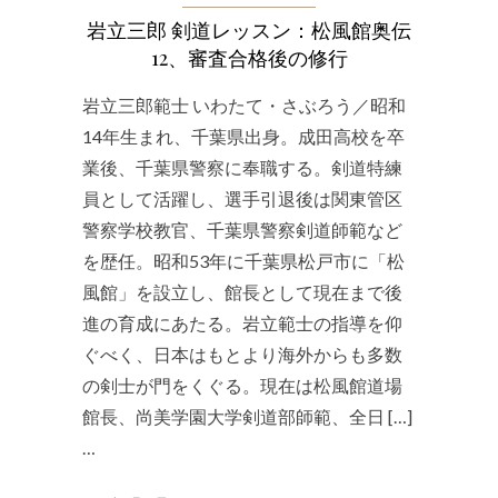
岩立三郎 剣道レッスン：松風館奥伝
12、審査合格後の修行
岩立三郎範士 いわたて・さぶろう／昭和
14年生まれ、千葉県出身。成田高校を卒
業後、千葉県警察に奉職する。剣道特練
員として活躍し、選手引退後は関東管区
警察学校教官、千葉県警察剣道師範など
を歴任。昭和53年に千葉県松戸市に「松
風館」を設立し、館長として現在まで後
進の育成にあたる。岩立範士の指導を仰
ぐべく、日本はもとより海外からも多数
の剣士が門をくぐる。現在は松風館道場
館長、尚美学園大学剣道部師範、全日 […]
…