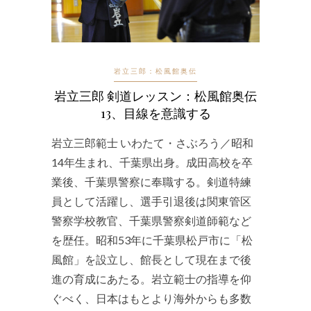
岩立三郎：松風館奥伝
岩立三郎 剣道レッスン：松風館奥伝
13、目線を意識する
岩立三郎範士 いわたて・さぶろう／昭和
14年生まれ、千葉県出身。成田高校を卒
業後、千葉県警察に奉職する。剣道特練
員として活躍し、選手引退後は関東管区
警察学校教官、千葉県警察剣道師範など
を歴任。昭和53年に千葉県松戸市に「松
風館」を設立し、館長として現在まで後
進の育成にあたる。岩立範士の指導を仰
ぐべく、日本はもとより海外からも多数