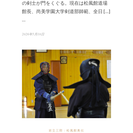
の剣士が門をくぐる。現在は松風館道場
館長、尚美学園大学剣道部師範、全日 […]
…
2026年5月18日
岩立三郎：松風館奥伝