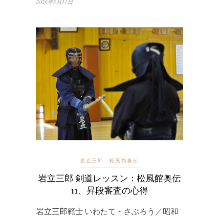
2026年5月11日
岩立三郎：松風館奥伝
岩立三郎 剣道レッスン：松風館奥伝
11、昇段審査の心得
岩立三郎範士 いわたて・さぶろう／昭和