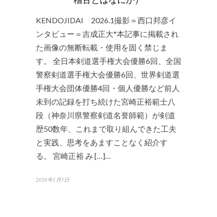
KENDOJIDAI 2026.1撮影＝西口邦彦イ
ンタビュー＝吉成正大*本記事に掲載され
た画像の無断転載・使用を固く禁じま
す。 全日本剣道選手権大会優勝6回、全国
警察剣道選手権大会優勝6回、世界剣道選
手権大会団体優勝4回・個人優勝など前人
未到の記録を打ち続けた宮崎正裕範士八
段（神奈川県警察剣道名誉師範）が剣道
歴50数年、これまで取り組んできた工夫
と実践、思考をあますことなく紹介す
る。 宮崎正裕 み […]…
2026年1月5日