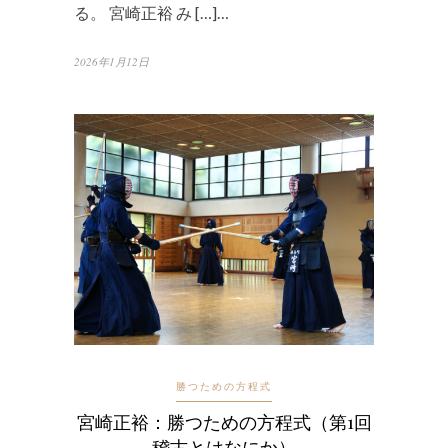
る。 宮崎正裕 み […]…
2026年1月12日
勝つための方程式
宮崎正裕：勝つための方程式（第1回
稽古とはなにか）