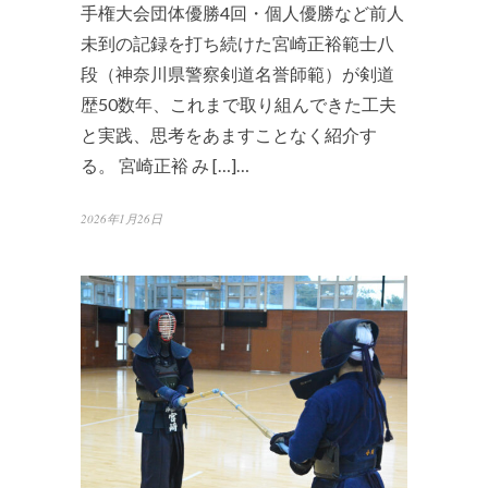
手権大会団体優勝4回・個人優勝など前人
未到の記録を打ち続けた宮崎正裕範士八
段（神奈川県警察剣道名誉師範）が剣道
歴50数年、これまで取り組んできた工夫
と実践、思考をあますことなく紹介す
る。 宮崎正裕 み […]…
2026年1月26日