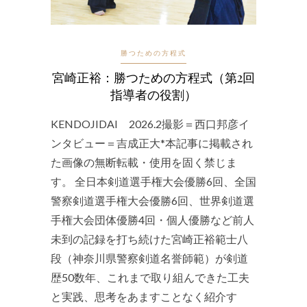
勝つための方程式
宮崎正裕：勝つための方程式（第2回
指導者の役割）
KENDOJIDAI 2026.2撮影＝西口邦彦イ
ンタビュー＝吉成正大*本記事に掲載され
た画像の無断転載・使用を固く禁じま
す。 全日本剣道選手権大会優勝6回、全国
警察剣道選手権大会優勝6回、世界剣道選
手権大会団体優勝4回・個人優勝など前人
未到の記録を打ち続けた宮崎正裕範士八
段（神奈川県警察剣道名誉師範）が剣道
歴50数年、これまで取り組んできた工夫
と実践、思考をあますことなく紹介す