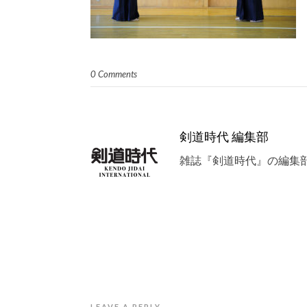
0 Comments
剣道時代 編集部
雑誌『剣道時代』の編集
LEAVE A REPLY