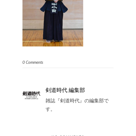
0 Comments
剣道時代 編集部
雑誌『剣道時代』の編集部で
す。