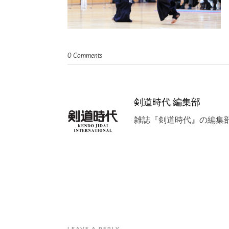
0 Comments
剣道時代 編集部
雑誌『剣道時代』の編集
LEAVE A REPLY