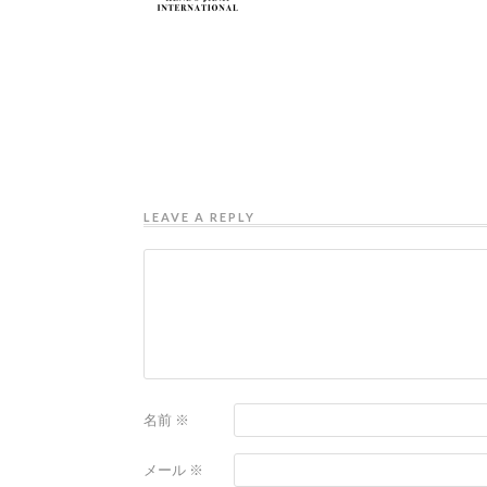
LEAVE A REPLY
名前
※
メール
※