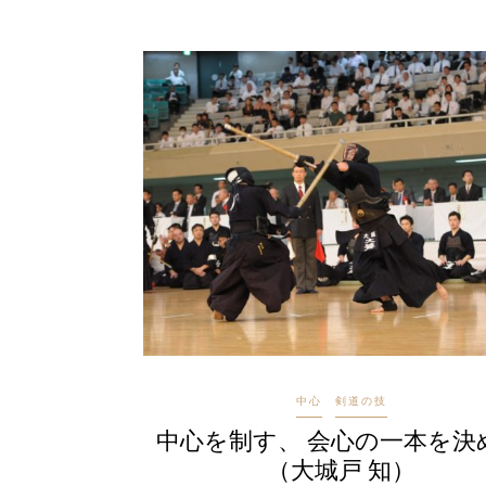
中心
剣道の技
中心を制す、 会心の一本を決
（大城戸 知）