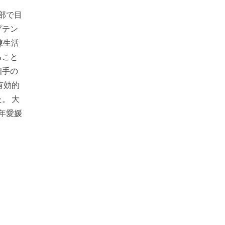
１部で目
プテン
練生活
ること
相手の
有効的
。 大
9年愛媛