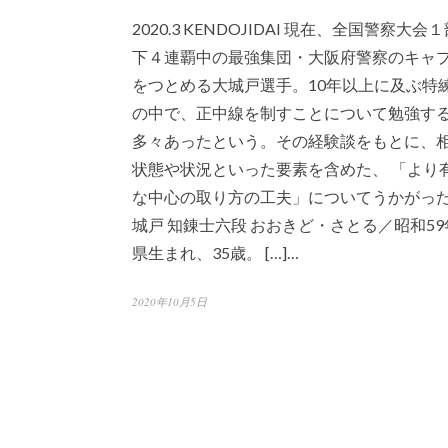
2020.3 KENDOJIDAI 現在、全国警察大会
下４連覇中の最強集団・大阪府警察のキャ
をつとめる大城戸選手。10年以上に及ぶ特
の中で、正中線を制すことについて勉強す
多々あったという。その経験談をもとに、
状態や状況といった要素を含めた、 「より
な中心の取り方の工夫」についてうかがった
城戸 知錬士六段 おおきど・さとる／昭和5
県生まれ、35歳。 […]…
2020年10月5日