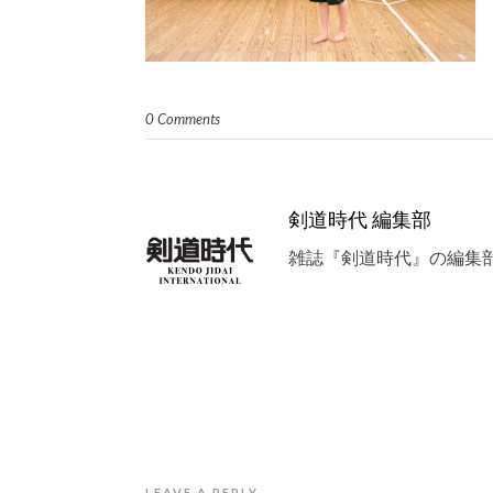
0 Comments
剣道時代 編集部
雑誌『剣道時代』の編集
LEAVE A REPLY