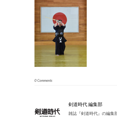
0 Comments
剣道時代 編集部
雑誌『剣道時代』の編集