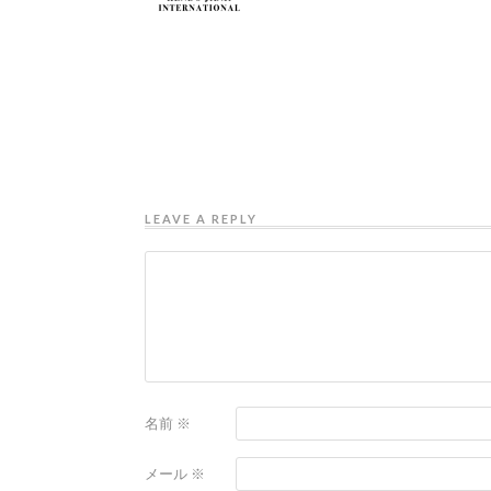
LEAVE A REPLY
名前
※
メール
※