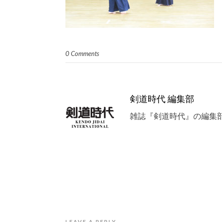
0 Comments
剣道時代 編集部
雑誌『剣道時代』の編集
LEAVE A REPLY