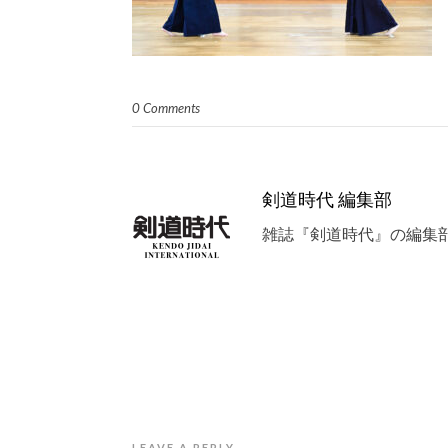
0 Comments
剣道時代 編集部
雑誌『剣道時代』の編集
LEAVE A REPLY