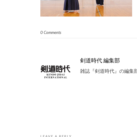
0 Comments
剣道時代 編集部
雑誌『剣道時代』の編集
LEAVE A REPLY