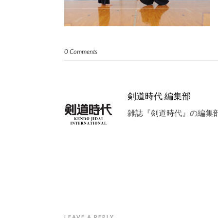
0 Comments
剣道時代 編集部
雑誌『剣道時代』の編集
LEAVE A REPLY