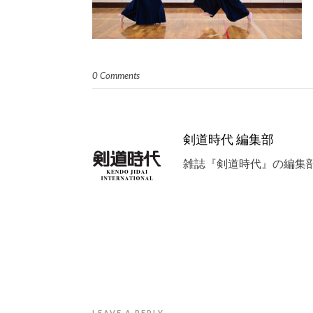
0 Comments
剣道時代 編集部
雑誌『剣道時代』の編集
LEAVE A REPLY