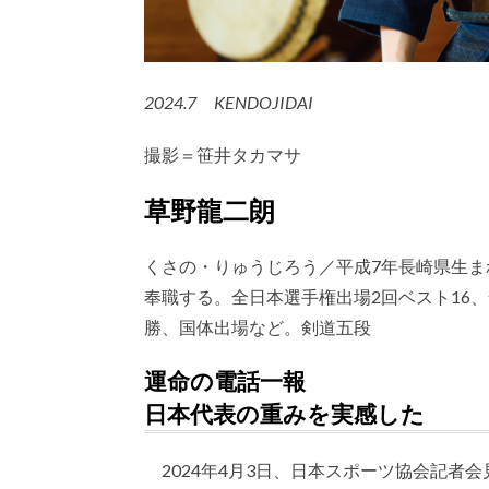
2024.7 KENDOJIDAI
撮影＝笹井タカマサ
草野龍二朗
くさの・りゅうじろう／平成7年長崎県生
奉職する。全日本選手権出場2回ベスト16
勝、国体出場など。剣道五段
運命の電話一報
日本代表の重みを実感した
2024年4月3日、日本スポーツ協会記者