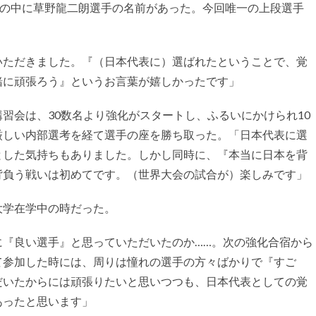
その中に草野龍二朗選手の名前があった。今回唯一の上段選手
いただきました。『（日本代表に）選ばれたということで、覚
緒に頑張ろう』というお言葉が嬉しかったです」
会は、30数名より強化がスタートし、ふるいにかけられ10
厳しい内部選考を経て選手の座を勝ち取った。「日本代表に選
とした気持ちもありました。しかし同時に、『本当に日本を背
背負う戦いは初めてです。（世界大会の試合が）楽しみです」
学在学中の時だった。
に『良い選手』と思っていただいたのか……。次の強化合宿から
て参加した時には、周りは憧れの選手の方々ばかりで『すご
だいたからには頑張りたいと思いつつも、日本代表としての覚
あったと思います」