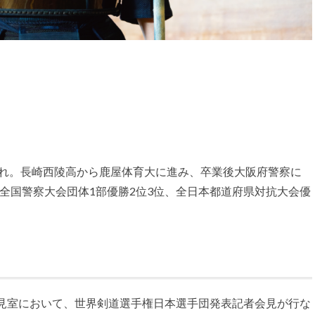
まれ。長崎西陵高から鹿屋体育大に進み、卒業後大阪府警察に
、全国警察大会団体1部優勝2位3位、全日本都道府県対抗大会優
会見室において、世界剣道選手権日本選手団発表記者会見が行な