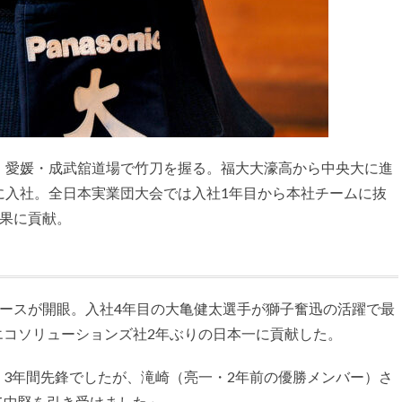
。愛媛・成武舘道場で竹刀を握る。福大大濠高から中央大に進
に入社。全日本実業団大会では入社1年目から本社チームに抜
結果に貢献。
ースが開眼。入社4年目の大亀健太選手が獅子奮迅の活躍で最
エコソリューションズ社2年ぶりの日本一に貢献した。
3年間先鋒でしたが、滝崎（亮一・2年前の優勝メンバー）さ
て中堅を引き受けました」