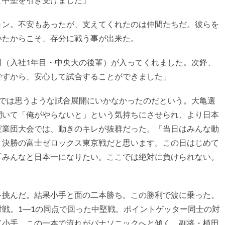
ン。不安もあったが、支えてくれたのは仲間たちだ。彼らを
いたからこそ、存分に戦う事が出来た。
司（入社1年目・中央大の後輩）が入ってくれました。次鋒、
ですから、安心して試合することができました」
では思うような試合展開にいかなかったのだという。大亀選
聞いて「俺がやらないと」という気持ちにさせられ、より日本
実業団大会では、動きのキレが抜群だった。「当日はみんな動
々決勝の富士ゼロックス東京戦だと思います。この日はじめて
『みんなと日本一になりたい。ここでは絶対に負けられない。
挑んだ。結果小手と面の二本勝ち。この勝利で波に乗った。
戦。1―1の同点で回った中堅戦。ポイントゲッター同士の対
て小手。この一本で流れがパナソニックへと傾く。副将・植田