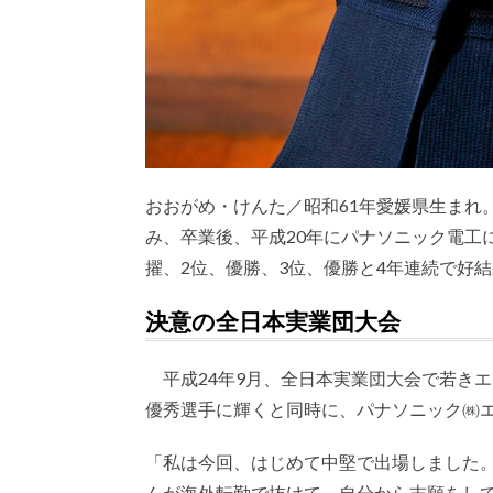
おおがめ・けんた／昭和61年愛媛県生まれ
み、卒業後、平成20年にパナソニック電工
擢、2位、優勝、3位、優勝と4年連続で好
決意の全日本実業団大会
平成24年9月、全日本実業団大会で若きエ
優秀選手に輝くと同時に、パナソニック㈱
「私は今回、はじめて中堅で出場しました。
んが海外転勤で抜けて、自分から志願をし