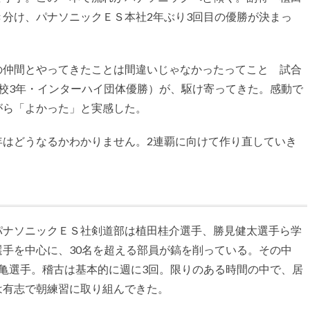
分け、パナソニックＥＳ本社2年ぶり3回目の優勝が決まっ
の仲間とやってきたことは間違いじゃなかったってこと 試合
校3年・インターハイ団体優勝）が、駆け寄ってきた。感動で
がら「よかった」と実感した。
年はどうなるかわかりません。2連覇に向けて作り直していき
ナソニックＥＳ社剣道部は植田桂介選手、勝見健太選手ら学
手を中心に、30名を超える部員が鎬を削っている。その中
亀選手。稽古は基本的に週に3回。限りのある時間の中で、居
は有志で朝練習に取り組んできた。