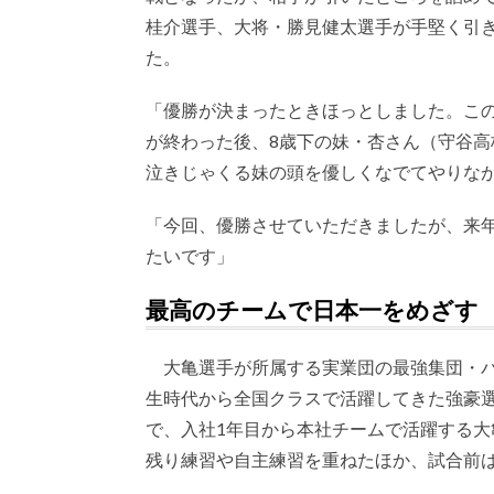
桂介選手、大将・勝見健太選手が手堅く引き
た。
「優勝が決まったときほっとしました。こ
が終わった後、8歳下の妹・杏さん（守谷高
泣きじゃくる妹の頭を優しくなでてやりな
「今回、優勝させていただきましたが、来
たいです」
最高のチームで日本一をめざす
大亀選手が所属する実業団の最強集団・パ
生時代から全国クラスで活躍してきた強豪選
で、入社1年目から本社チームで活躍する大
残り練習や自主練習を重ねたほか、試合前