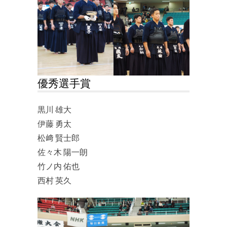
優秀選手賞
黒川 雄大
伊藤 勇太
松﨑 賢士郎
佐々木 陽一朗
竹ノ内 佑也
西村 英久