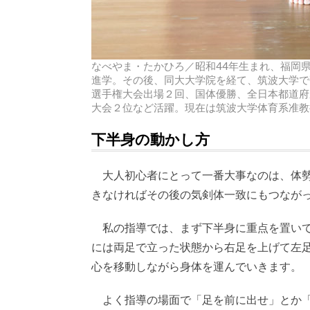
なべやま・たかひろ／昭和44年生まれ、福岡
進学。その後、同大大学院を経て、筑波大学で
選手権大会出場２回、国体優勝、全日本都道府
大会２位など活躍。現在は筑波大学体育系准教
下半身の動かし方
大人初心者にとって一番大事なのは、体勢
きなければその後の気剣体一致にもつなが
私の指導では、まず下半身に重点を置いて
には両足で立った状態から右足を上げて左
心を移動しながら身体を運んでいきます。
よく指導の場面で「足を前に出せ」とか「